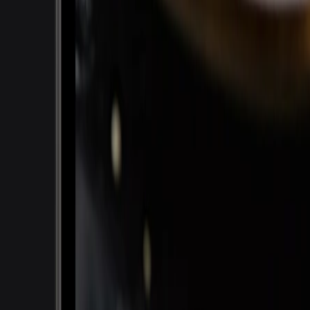
Ваш логотип, б
и фирменный ц
Логотип, баннер и цвет под ст
Карта — в вашем оформлении.