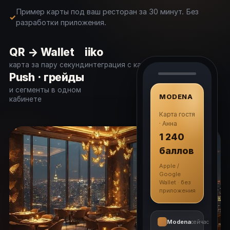
Пример карты под ваш ресторан за 30 минут. Без
разработки приложения.
QR → Wallet
iiko
карта за пару секунд
интеграция с кассой
Push · грейды
и сегменты в одном
MODENA
кабинете
Карта гостя
· Анна
1 240
баллов
Apple /
Google
Wallet · без
приложения
Modena
сейчас