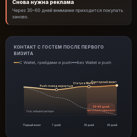
Снова нужна реклама
Через 30–60 дней внимание приходится покупать
заново.
КОНТАКТ С ГОСТЕМ ПОСЛЕ ПЕРВОГО
ВИЗИТА
С Wallet, грейдами и push
Без Wallet и push
Повторный визит
Статус в Wallet
Push-повод вернуться
30–60 дней
окно возврата закрывается
Гость забывает ресторан
Первый визит
7 дней
30 дней
60 дней