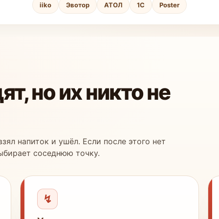
iiko
Эвотор
АТОЛ
1С
Poster
т, но их никто не
взял напиток и ушёл. Если после этого нет
выбирает соседнюю точку.
↯