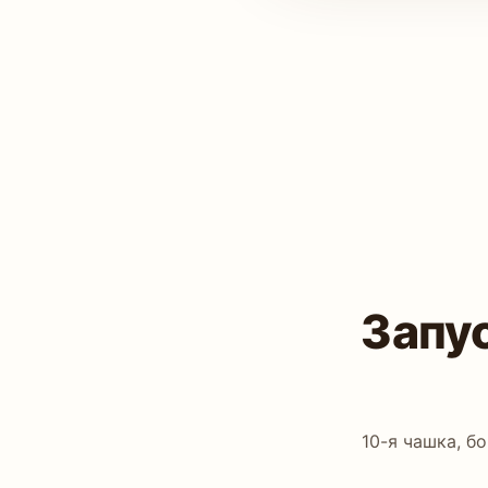
Запу
10-я чашка, б