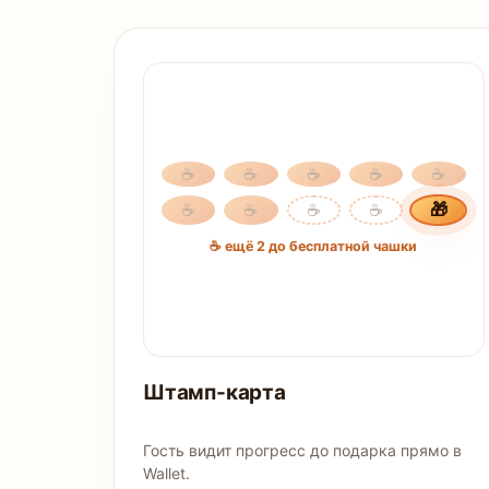
☕
☕
☕
☕
☕
🎁
☕
☕
☕
☕
☕ ещё 2 до бесплатной чашки
Штамп-карта
Гость видит прогресс до подарка прямо в
Wallet.