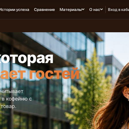
Истории успеха
Сравнение
Материалы
О нас
Вход в каб
которая
ает гостей
учитывает
 в кофейню с
товар.