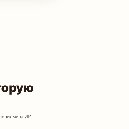
торую
млениями и ИИ-