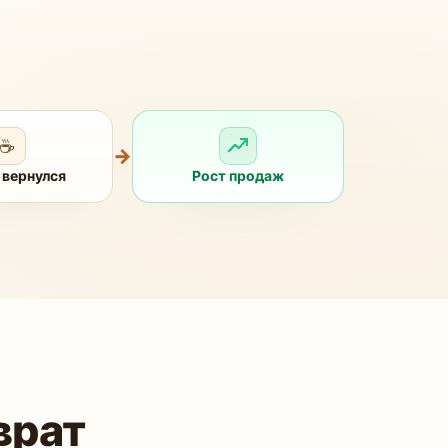
☕
→
 вернулся
Рост продаж
врат