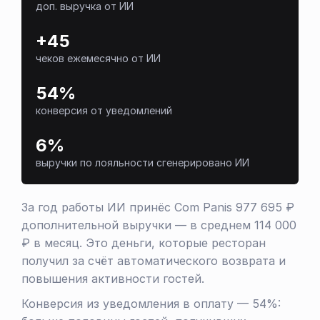
доп. выручка от ИИ
+45
чеков ежемесячно от ИИ
54%
конверсия от уведомлений
6%
выручки по лояльности сгенерировано ИИ
За год работы ИИ принёс Com Panis 977 695 ₽
дополнительной выручки — в среднем 114 000
₽ в месяц. Это деньги, которые ресторан
получил за счёт автоматического возврата и
повышения активности гостей.
Конверсия из уведомления в оплату — 54%: